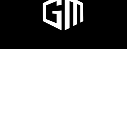
GOODMAN CYCLES
671 Route d'Annecy 74350 Allonzier-La-Caille
04 50 08 42 65
goodmancycles@yahoo.fr