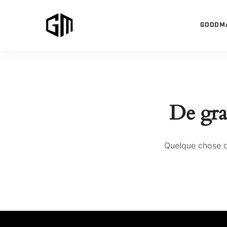
GOODM
De gran
Quelque chose d’